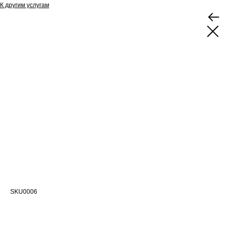
К другим услугам
Проектирование наружного
противопожарного водопровода
SKU0006
Проектируем источники воды вне здания, которые обеспечат тушение
пожаров снаружи
Тип: Проектирование систем противопожарной защиты