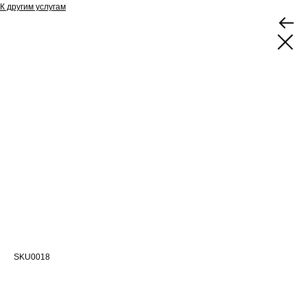
К другим услугам
Расчеты по определению величины
пожарного риска
SKU0018
Определяем степень пожарной опасности вашего объекта и
предлагаем меры для снижения рисков
Тип: Проведение пожарно-технических расчетов