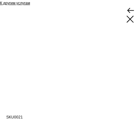
К другим услугам
Разработка и согласование планов
пожаротушения
SKU0021
Прорабатываем план действий подразделений пожарной охраны на
вашем объекте в случае пожара, с согласованием его в местном
пожарно-спасательном гарнизоне
Тип: Проведение пожарно-технических расчетов