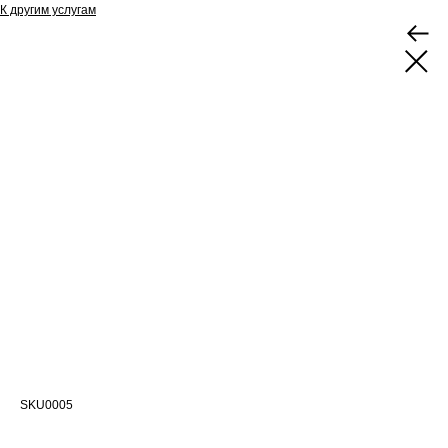
К другим услугам
Проектирование систем
внутреннего противопожарного
водопровода
SKU0005
Мы проектируем системы водопроводных труб, предназначенных для
обеспечения доступа к воде в случае пожара